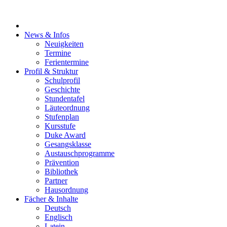
News & Infos
Neuigkeiten
Termine
Ferientermine
Profil & Struktur
Schulprofil
Geschichte
Stundentafel
Läuteordnung
Stufenplan
Kursstufe
Duke Award
Gesangsklasse
Austauschprogramme
Prävention
Bibliothek
Partner
Hausordnung
Fächer & Inhalte
Deutsch
Englisch
Latein